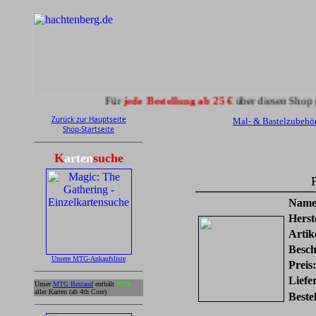
Für
jede Bestellung ab 25 €
über diesen Shop gibt es
5 
Zurück zur Hauptseite
Mal- & Bastelzubehö
Shop-Startseite
K
arten
suche
Name
Herste
Artik
Besch
Unsere MTG-Ankaufsliste
Preis:
Liefer
Unser
MTG Bestand
enthält
97%
aller Karten (ab 4th Core)
Bestel