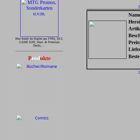
N
Name
Herst
Artik
Besc
Hier findet ihr Karten aus FNM, DCI,
Preis
GAME DAY, Duel- & Premium
Decks, ...
Liefe
Beste
P
rod
ukte
N