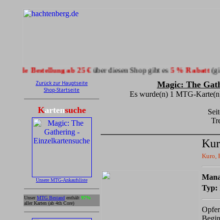
Bestellung ab 25 €
über diesen Shop gibt es
5 % Rabatt
(gilt nicht fü
Zurück zur Hauptseite
Magic: The Gat
Shop-Startseite
Es wurde(n) 1 MTG-Karte(n) 
K
arten
suche
Sei
Tr
Kur
Kuro, 
Mana
Unsere MTG-Ankaufsliste
Typ:
Unser
MTG Bestand
enthält
97%
aller Karten (ab 4th Core)
Opfer
Begin